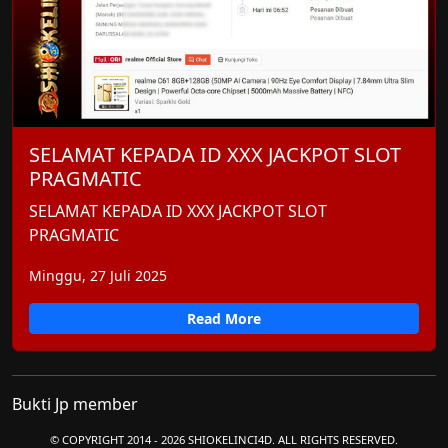
SELAMAT KEPADA ID XXX JACKPOT SLOT
PRAGMATIC
SELAMAT KEPADA ID XXX JACKPOT SLOT
PRAGMATIC
Minggu, 27 Juli 2025
Read More
Bukti Jp member
© COPYRIGHT 2014 - 2026 SHIOKELINCI4D. ALL RIGHTS RESERVED.