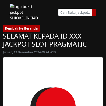
Kembali ke Beranda
SELAMAT KEPADA ID XXX
JACKPOT SLOT PRAGMATIC
Jumat, 13 Desember 2024 09:24 WIB