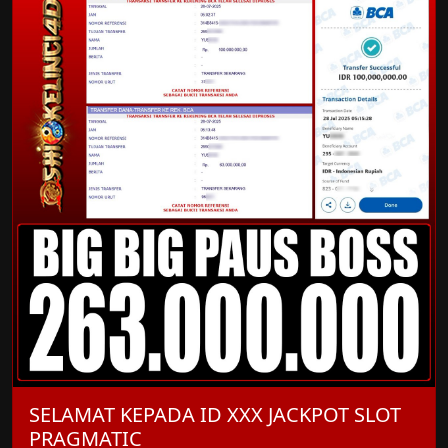
SELAMAT KEPADA ID XXX JACKPOT SLOT
PRAGMATIC