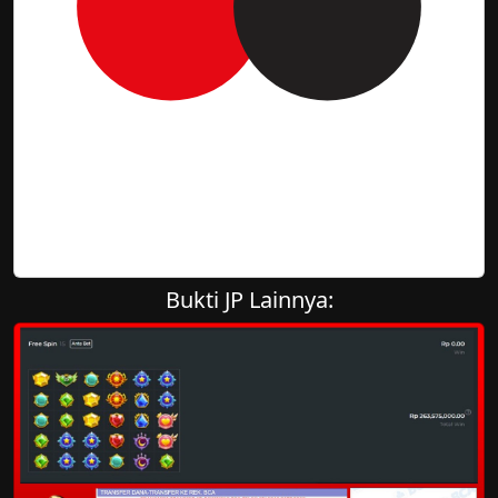
Bukti JP Lainnya: